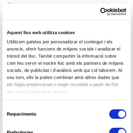
El tractament de les seves dades per a la resta de
finalitats està legitimat, en aquests casos, per ser
necessari per executar els termes i condicions del
corresponent acord o contracte, o per a establir
Aquest lloc web utilitza cookies
condicions precontractuals quan vostè així ho sol·liciti.
Utilitzem galetes per personalitzar el contingut i els
anuncis, oferir funcions de mitjans socials i analitzar el
Per preservar la seguretat
trànsit del lloc. També compartim la informació sobre
com feu servir el nostre lloc amb els partners de mitjans
mitjançant videovigilància
socials, de publicitat i d'anàlisis amb qui col·laborem. Al
seu torn, ells la poden combinar amb altres dades que
Recollim la seva imatge a través dels nostres sistemes
els hàgiu proporcionat o hagin recopilat a partir de l'ús
de videovigilància amb la finalitat de preservar la
que heu fet dels seus serveis.
seguretat de les persones, els béns i les pròpies
instal·lacions, i per comptar amb enregistraments de
S
Requeriments
vídeo com a prova.
e
l
La base de legitimació per als citats tractaments és
e
Preferències