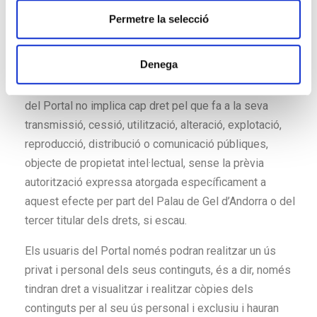
i
modificació, distribució o comunicació públiques del
Permetre la selecció
m
Portal sense el consentiment previ i per escrit del
e
Palau de Gel d’Andorra.
Denega
n
t
L’accés per part de l’usuari als continguts i als serveis
del Portal no implica cap dret pel que fa a la seva
transmissió, cessió, utilització, alteració, explotació,
reproducció, distribució o comunicació públiques,
objecte de propietat intel·lectual, sense la prèvia
autorització expressa atorgada específicament a
aquest efecte per part del Palau de Gel d’Andorra o del
tercer titular dels drets, si escau.
Els usuaris del Portal només podran realitzar un ús
privat i personal dels seus continguts, és a dir, només
tindran dret a visualitzar i realitzar còpies dels
continguts per al seu ús personal i exclusiu i hauran