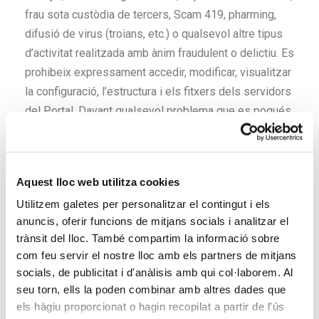
frau sota custòdia de tercers, Scam 419, pharming,
difusió de virus (troians, etc.) o qualsevol altre tipus
d’activitat realitzada amb ànim fraudulent o delictiu. Es
prohibeix expressament accedir, modificar, visualitzar
la configuració, l’estructura i els fitxers dels servidors
del Portal. Davant qualsevol problema que es pogués
produir als servidors i sistemes de seguretat del
Portal com a conseqüència directa d’una actuació
negligent de l’usuari, aquest respondrà per la
Aquest lloc web utilitza cookies
responsabilitat civil i penal que correspongui. L’usuari
Utilitzem galetes per personalitzar el contingut i els
respectarà els estàndards tècnics disposats pel Portal
anuncis, oferir funcions de mitjans socials i analitzar el
en l’administració i el desenvolupament dels productes
trànsit del lloc. També compartim la informació sobre
utilitzats de manera que no es produeixi un ús abusiu
com feu servir el nostre lloc amb els partners de mitjans
que retardi els servidors i perjudiqui la prestació dels
socials, de publicitat i d'anàlisis amb qui col·laborem. Al
productes o drets d’altres usuaris.
seu torn, ells la poden combinar amb altres dades que
els hàgiu proporcionat o hagin recopilat a partir de l'ús